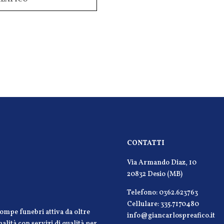
CONTATTI
Via Armando Diaz, 10
20832 Desio (MB)
Telefono: 0362.623763
Cellulare: 335.7170480
ompe funebri attiva da oltre
info@giancarlospreafico.it
lità con servizi di qualità per