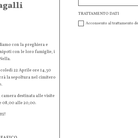
galli
TRATTAMENTO DATI
Acconsento al trattamento dei
diamo con la preghiera e
i nipoti con le loro famiglie, i
Nella.
rcoledì 22 Aprile ore 14,30
rà la sepoltura nel cimitero
.
 camera destinata alle visite
e 08,00 alle 20,00.
tti!
REAFICO