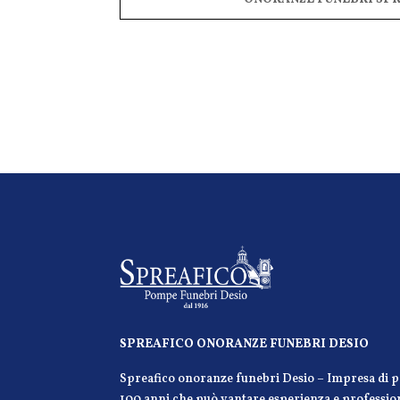
SPREAFICO ONORANZE FUNEBRI DESIO
Spreafico onoranze funebri Desio – Impresa di p
100 anni che può vantare esperienza e professiona