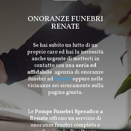
ONORANZE FUNEBRI
RENATE
Se hai subito un lutto di un
proprio caro ed hai la necessità
anche urgente di metterti in
contatto con una
seria ed
affidabile
agenzia di
onoranze
funebri
ad
Renate
oppure nelle
vicinanze sei sicuramente sulla
pagina giusta.
Le
Pompe Funebri Spreafico a
Renate
offrono un servizio di
onoranze funebri completo e