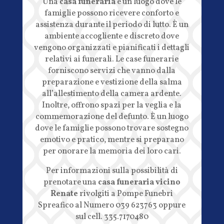
Una
casa funeraria
è un luogo dove le
famiglie possono ricevere conforto e
assistenza durante il periodo di lutto. È un
ambiente accogliente e discreto dove
vengono organizzati e pianificati i dettagli
relativi ai funerali. Le case funerarie
forniscono servizi che vanno dalla
preparazione e vestizione della salma
all’allestimento della camera ardente.
Inoltre, offrono spazi per la veglia e la
commemorazione del defunto. È un luogo
dove le famiglie possono trovare sostegno
emotivo e pratico, mentre si preparano
per onorare la memoria dei loro cari.
Per informazioni sulla possibilità di
prenotare una
casa funeraria vicino
Renate
rivolgiti a Pompe Funebri
Spreafico al Numero 039 623763 oppure
sul cell. 335.7170480