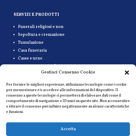
SERVIZI E PRODOTTI
Funerali religiosi e non
Sepoltura e cremazione
Tumulazione
Casa funeraria
Casse e urne
Disbrigo pratiche funerarie
Gestisci Consenso Cookie
Trasporto salma
Vestizione salma
Per fornire le migliori esperienze, utilizziamo tecnologie come i cookie
Fiori e addobbi
per memorizzare e/o accedere alle informazioni del dispositivo. Il
consenso a queste tecnologie ci permetterà di elaborare dati come il
Accompagnamento musicale
comportamento di navigazione o ID unici su questo sito. Non acconsentire
Necrologi e affissioni
o ritirare il consenso può influire negativamente su alcune caratteristiche
e funzioni.
Cremazione Animali
Accetta