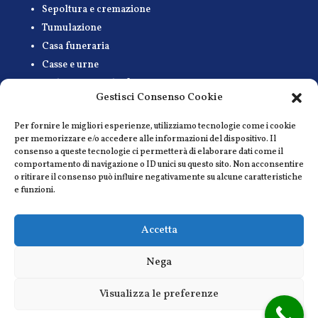
Sepoltura e cremazione
Tumulazione
Casa funeraria
Casse e urne
Disbrigo pratiche funerarie
Gestisci Consenso Cookie
Trasporto salma
Vestizione salma
Per fornire le migliori esperienze, utilizziamo tecnologie come i cookie
Fiori e addobbi
per memorizzare e/o accedere alle informazioni del dispositivo. Il
consenso a queste tecnologie ci permetterà di elaborare dati come il
Accompagnamento musicale
comportamento di navigazione o ID unici su questo sito. Non acconsentire
Necrologi e affissioni
o ritirare il consenso può influire negativamente su alcune caratteristiche
e funzioni.
Cremazione Animali
Accetta
Nega
Visualizza le preferenze
Privacy Policy
|
Termini e utilizzo
|
Cookies
| SPREAFICO EGIDIO
DI SPREAFICO GIANCARLO E C. SAS P.IVA00883270969